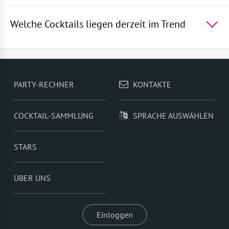
Welche Cocktails liegen derzeit im Trend
Die 5 beliebtesten Cocktails der Welt -
Rum mit
Sprite
,
Die blaue Lagune
,
Wodka mit Sprite
,
Martini
Royal
,
Gin und Bitter Lemon
PARTY-RECHNER
KONTAKTE
COCKTAIL-SAMMLUNG
SPRACHE AUSWÄHLEN
STARS
ÜBER UNS
Einloggen