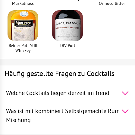
Muskatnuss
Orinoco Bitter
Reiner Pott Still
LBV Port
Whiskey
Häufig gestellte Fragen zu Cocktails
Welche Cocktails liegen derzeit im Trend
Die 5 beliebtesten Cocktails der Welt -
Rum mit
Sprite
,
Die blaue Lagune
,
Wodka mit Sprite
,
Martini
Was ist mit kombiniert Selbstgemachte Rum
Royal
,
Gin und Bitter Lemon
Mischung
In Cocktails passt Selbstgemachte Rum Mischung gut