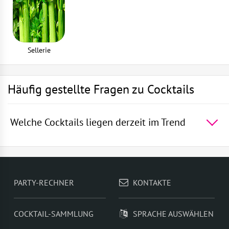
Sellerie
Häufig gestellte Fragen zu Cocktails
Welche Cocktails liegen derzeit im Trend
Die 5 beliebtesten Cocktails der Welt -
Rum mit
Sprite
,
Die blaue Lagune
,
Wodka mit Sprite
,
Martini
Royal
,
Gin und Bitter Lemon
PARTY-RECHNER
KONTAKTE
COCKTAIL-SAMMLUNG
SPRACHE AUSWÄHLEN