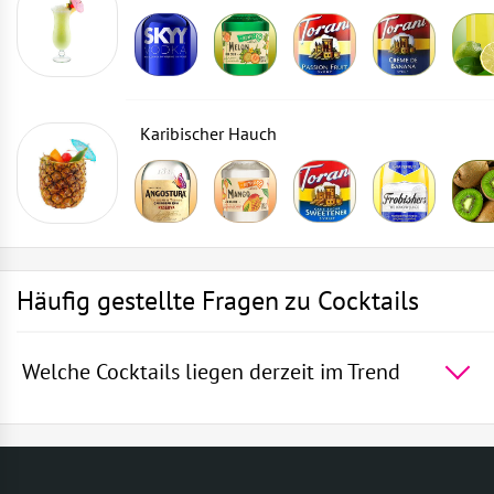
Karibischer Hauch
Häufig gestellte Fragen zu Cocktails
Welche Cocktails liegen derzeit im Trend
Die 5 beliebtesten Cocktails der Welt -
Rum mit
Sprite
,
Die blaue Lagune
,
Wodka mit Sprite
,
Martini
Royal
,
Gin und Bitter Lemon