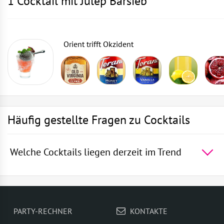
1 Cocktail mit Julep Barsieb
Orient trifft Okzident
Häufig gestellte Fragen zu Cocktails
Welche Cocktails liegen derzeit im Trend
Die 5 beliebtesten Cocktails der Welt -
Rum mit
Sprite
,
Die blaue Lagune
,
Wodka mit Sprite
,
Martini
Royal
,
Gin und Bitter Lemon
PARTY-RECHNER
KONTAKTE