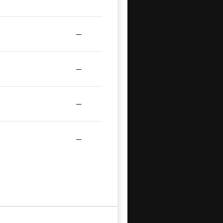
—
—
—
—