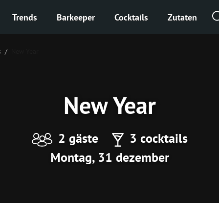
Trends
Barkeeper
Cocktails
Zutaten
s
New Year
New Year
2 gäste
3 cocktails
Montag, 31 dezember