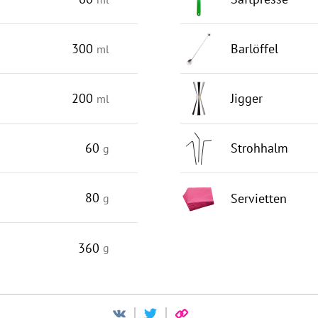
300
Barlöffel
ml
200
Jigger
ml
60
Strohhalm
g
80
Servietten
g
360
g