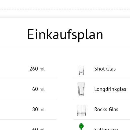
Einkaufsplan
260
Shot Glas
ml
60
Longdrinkglas
ml
80
Rocks Glas
ml
60
Saftpresse
ml