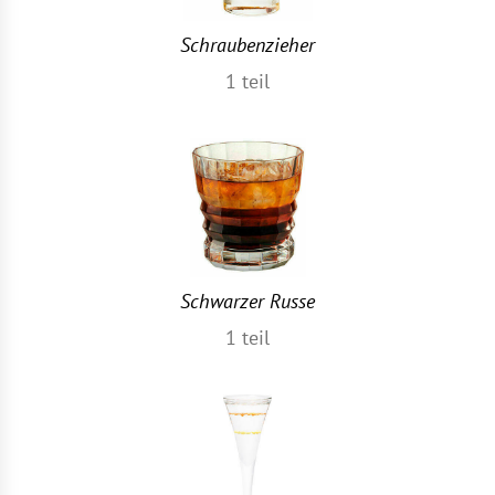
Schraubenzieher
1
teil
Schwarzer Russe
1
teil