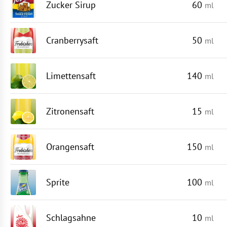
Zucker Sirup
60
ml
Cranberrysaft
50
ml
Limettensaft
140
ml
Zitronensaft
15
ml
Orangensaft
150
ml
Sprite
100
ml
Schlagsahne
10
ml