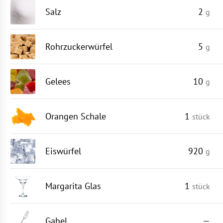
Salz
2
g
Rohrzuckerwürfel
5
g
Gelees
10
g
Orangen Schale
1
stück
Eiswürfel
920
g
Margarita Glas
1
stück
Gabel
—