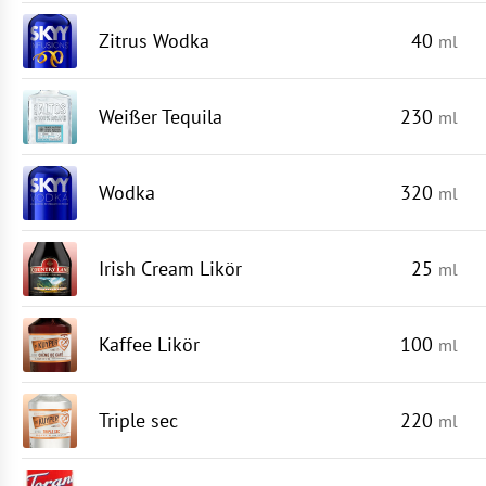
Zitrus Wodka
40
ml
Weißer Tequila
230
ml
Wodka
320
ml
Irish Cream Likör
25
ml
Kaffee Likör
100
ml
Triple sec
220
ml