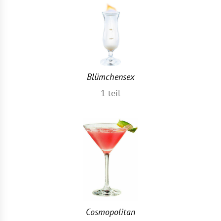
Blümchensex
1
teil
Cosmopolitan