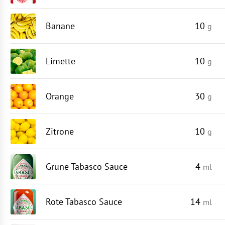
Banane
10
g
Limette
10
g
Orange
30
g
Zitrone
10
g
Grüne Tabasco Sauce
4
ml
Rote Tabasco Sauce
14
ml