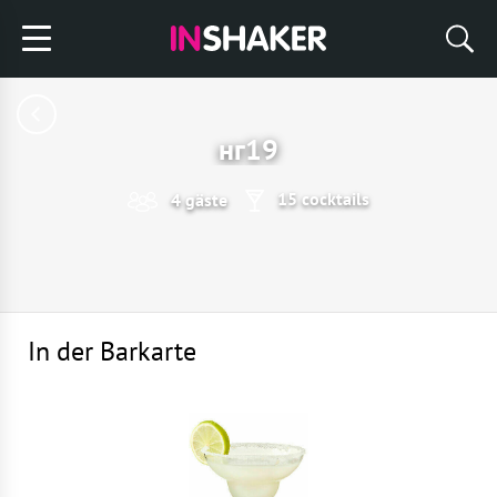
нг19
15 cocktails
4 gäste
In der Barkarte