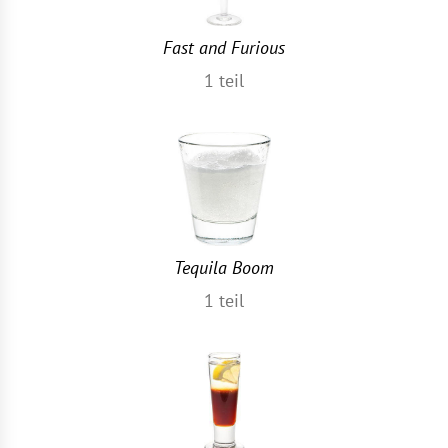
Fast and Furious
1
teil
Tequila Boom
1
teil