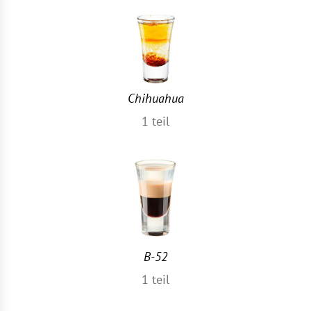
Chihuahua
1
teil
B-52
1
teil