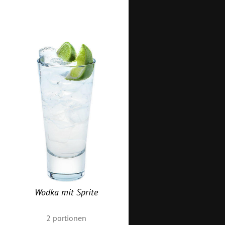
Wodka mit Sprite
2
portionen