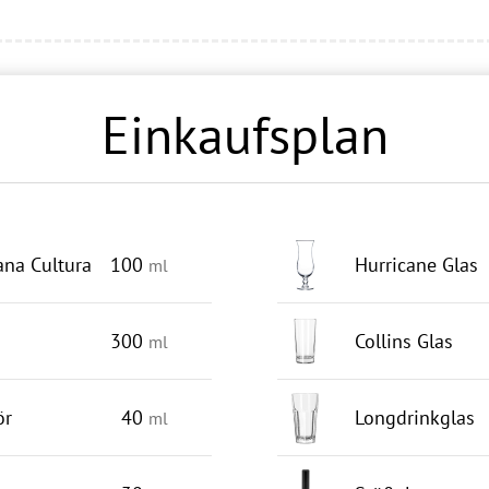
Einkaufsplan
na Cultura
100
Hurricane Glas
ml
300
Collins Glas
ml
ör
40
Longdrinkglas
ml