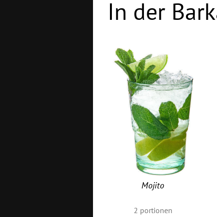
In der Bark
Mojito
2
portionen