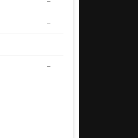
—
—
—
—