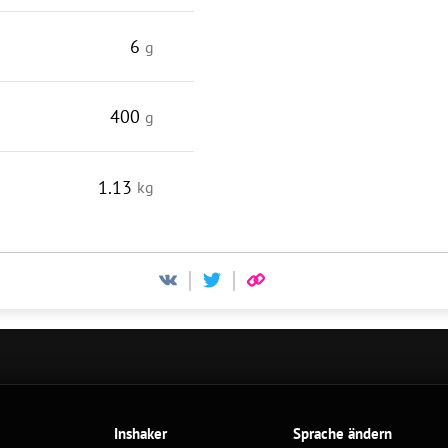
6
g
400
g
1.13
kg
Inshaker
Sprache ändern