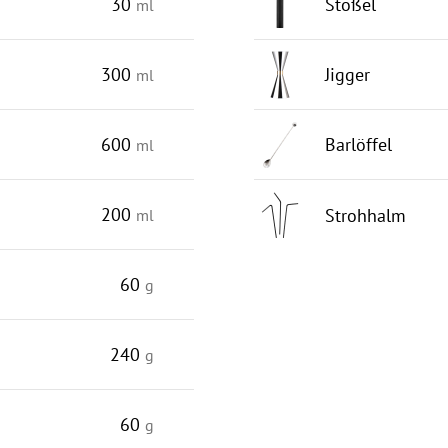
30
Stößel
ml
300
Jigger
ml
600
Barlöffel
ml
200
Strohhalm
ml
60
g
240
g
60
g