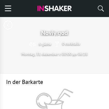
Noviy god
0 cocktails
6 gäste
Montag, 31 dezember с 00:00 до 06:28
In der Barkarte