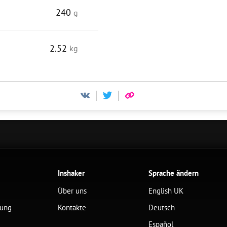
240
g
2.52
kg
Inshaker
Sprache ändern
Über uns
English UK
lung
Kontakte
Deutsch
Español