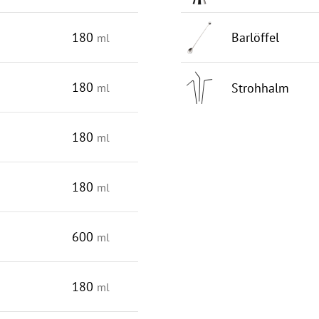
180
Barlöffel
ml
180
Strohhalm
ml
180
ml
180
ml
600
ml
180
ml