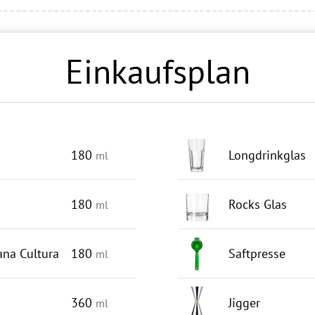
Einkaufsplan
180
Longdrinkglas
ml
180
Rocks Glas
ml
na Cultura
180
Saftpresse
ml
360
Jigger
ml