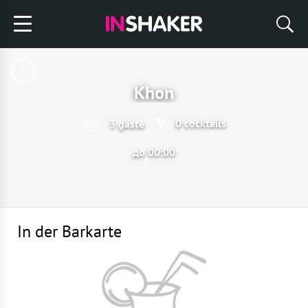
Khon
0 cocktails
3 gäste
до 00:00
In der Barkarte