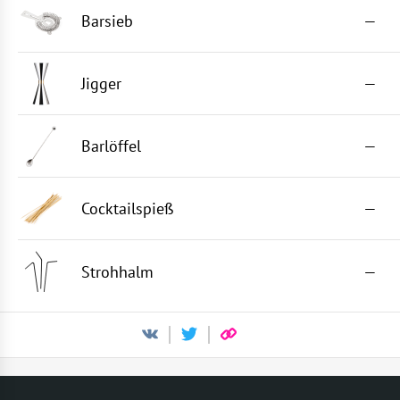
Barsieb
—
Jigger
—
Barlöffel
—
Cocktailspieß
—
Strohhalm
—