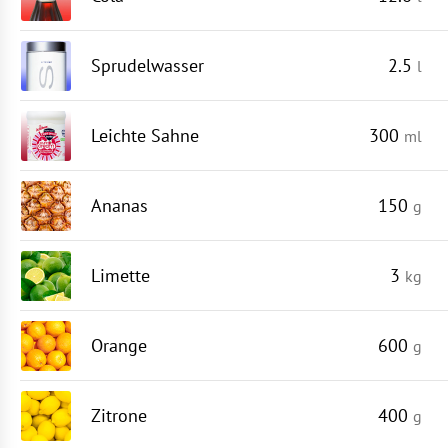
Sprudelwasser
2.5
l
Leichte Sahne
300
ml
Ananas
150
g
Limette
3
kg
Orange
600
g
Zitrone
400
g