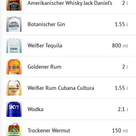
Amerikanischer Whisky Jack Daniel’s
2
l
Botanischer Gin
1.55
l
Weißer Tequila
800
ml
Goldener Rum
2
l
Weißer Rum Cubana Cultura
1.55
l
Wodka
2.1
l
Trockener Wermut
150
ml