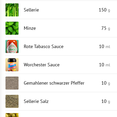
Sellerie
150
g
Minze
75
g
Rote Tabasco Sauce
10
ml
Worchester Sauce
10
ml
Gemahlener schwarzer Pfeffer
10
g
Sellerie Salz
10
g