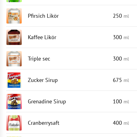
Pfirsich Likör
250
ml
Kaffee Likör
300
ml
Triple sec
300
ml
Zucker Sirup
675
ml
Grenadine Sirup
100
ml
Cranberrysaft
400
ml