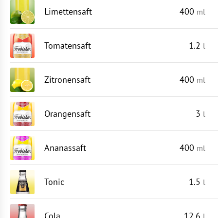
Limettensaft
400
ml
Tomatensaft
1.2
l
Zitronensaft
400
ml
Orangensaft
3
l
Ananassaft
400
ml
Tonic
1.5
l
Cola
12.6
l