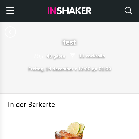
test
11 cocktails
40 gäste
Freitag, 14 dezember с 18:00 до 01:00
In der Barkarte