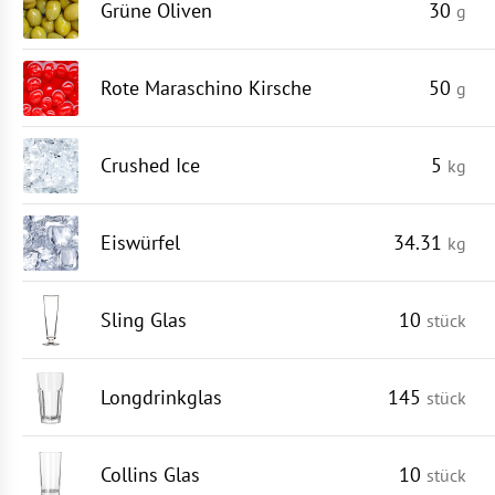
Grüne Oliven
30
g
Rote Maraschino Kirsche
50
g
Crushed Ice
5
kg
Eiswürfel
34.31
kg
Sling Glas
10
stück
Longdrinkglas
145
stück
Collins Glas
10
stück