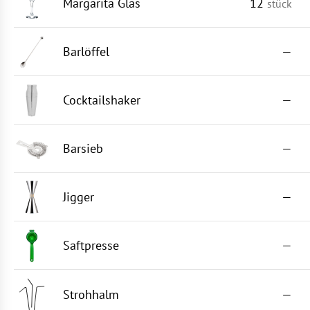
Margarita Glas
12
stück
Barlöffel
—
Cocktailshaker
—
Barsieb
—
Jigger
—
Saftpresse
—
Strohhalm
—