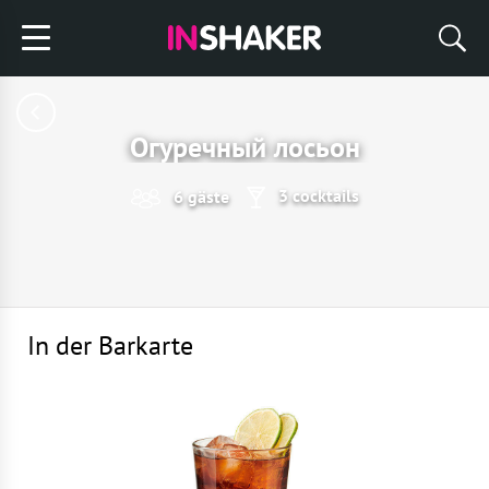
Огуречный лосьон
3 cocktails
6 gäste
In der Barkarte