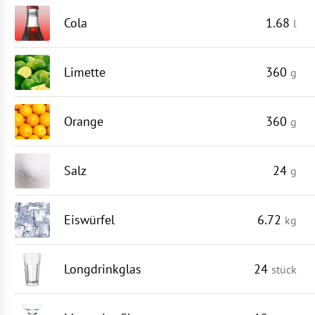
Cola
1.68
l
Limette
360
g
Orange
360
g
Salz
24
g
Eiswürfel
6.72
kg
Longdrinkglas
24
stück