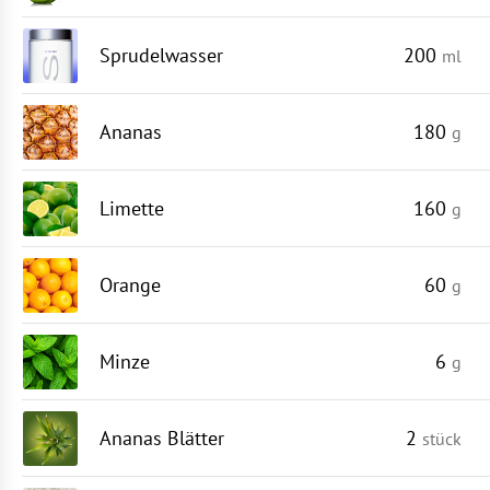
Sprudelwasser
200
ml
Ananas
180
g
Limette
160
g
Orange
60
g
Minze
6
g
Ananas Blätter
2
stück