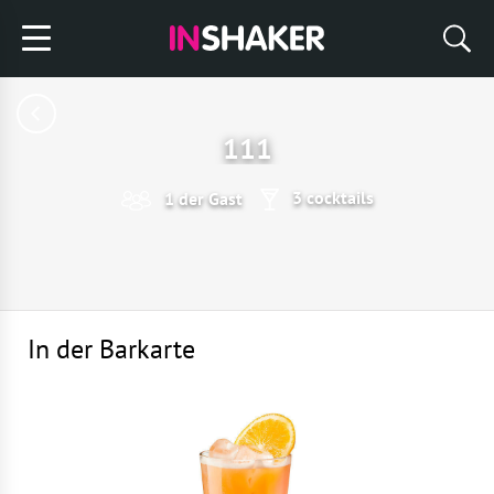
111
3 cocktails
1 der Gast
In der Barkarte