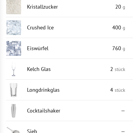
Kristallzucker
20
g
Crushed Ice
400
g
Eiswürfel
760
g
Kelch Glas
2
stück
Longdrinkglas
4
stück
Cocktailshaker
—
Sieb
—