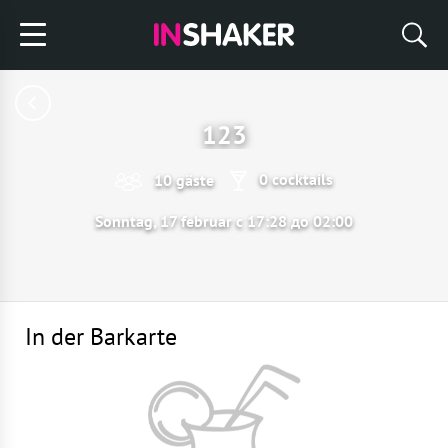
123
0 cocktails
10 gäste
Sonntag, 17 februar с 17:28 до 02:00
In der Barkarte