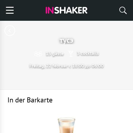
тусэ
3 cocktails
15 gäste
Freitag, 22 februar с 18:00 до 06:00
In der Barkarte