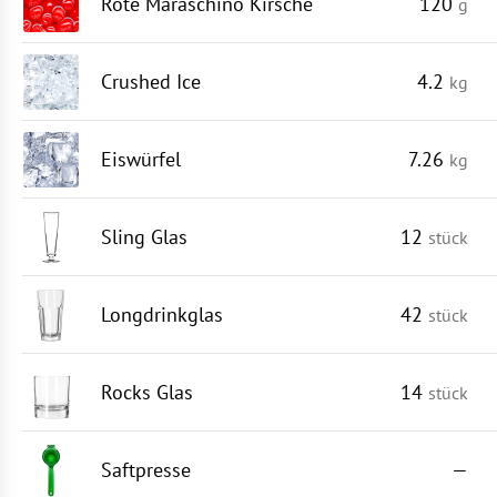
Rote Maraschino Kirsche
120
g
Crushed Ice
4.2
kg
Eiswürfel
7.26
kg
Sling Glas
12
stück
Longdrinkglas
42
stück
Rocks Glas
14
stück
Saftpresse
—