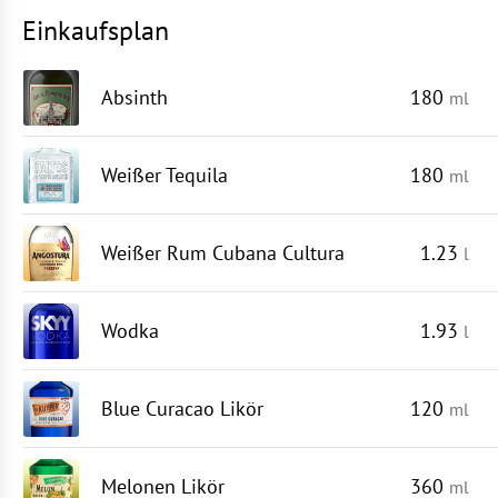
Einkaufsplan
Absinth
180
ml
Weißer Tequila
180
ml
Weißer Rum Cubana Cultura
1.23
l
Wodka
1.93
l
Blue Curacao Likör
120
ml
Melonen Likör
360
ml