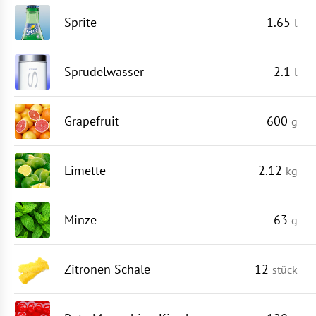
Sprite
1.65
l
Sprudelwasser
2.1
l
Grapefruit
600
g
Limette
2.12
kg
Minze
63
g
Zitronen Schale
12
stück