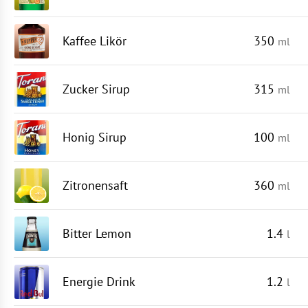
Kaffee Likör
350
ml
Zucker Sirup
315
ml
Honig Sirup
100
ml
Zitronensaft
360
ml
Bitter Lemon
1.4
l
Energie Drink
1.2
l