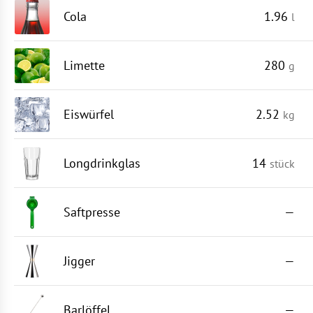
Cola
1.96
l
Limette
280
g
Eiswürfel
2.52
kg
Longdrinkglas
14
stück
Saftpresse
—
Jigger
—
Barlöffel
—