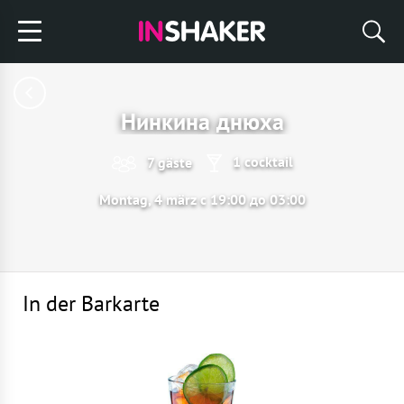
Нинкина днюха
1 cocktail
7 gäste
Montag, 4 märz с 19:00 до 03:00
In der Barkarte