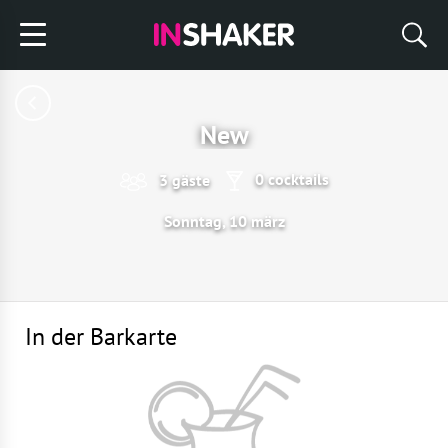
New
0 cocktails
3 gäste
Sonntag, 10 märz
In der Barkarte