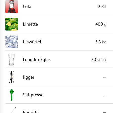
Cola
2.8
l
Limette
400
g
Eiswürfel
3.6
kg
Longdrinkglas
20
stück
Jigger
—
Saftpresse
—
Barlöffel
—