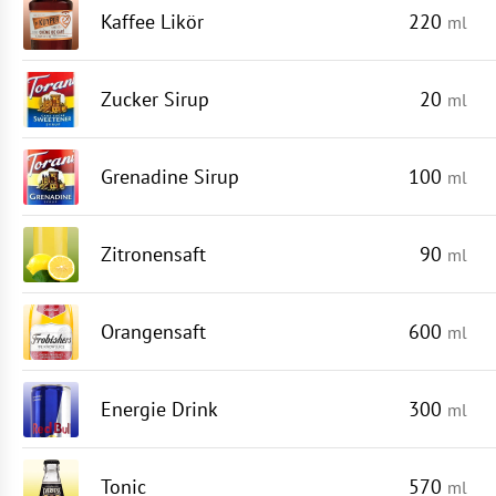
Kaffee Likör
220
ml
Zucker Sirup
20
ml
Grenadine Sirup
100
ml
Zitronensaft
90
ml
Orangensaft
600
ml
Energie Drink
300
ml
Tonic
570
ml