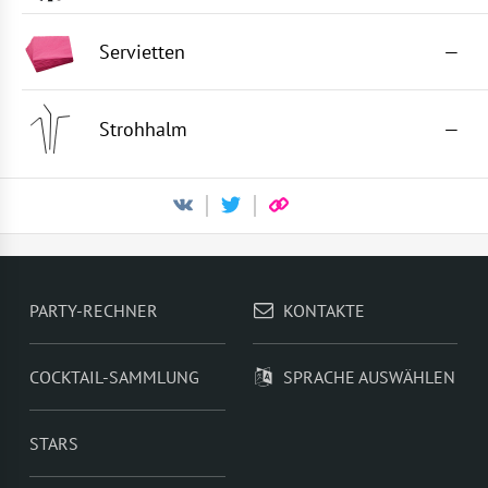
Servietten
—
Strohhalm
—
PARTY-RECHNER
KONTAKTE
COCKTAIL-SAMMLUNG
SPRACHE AUSWÄHLEN
STARS