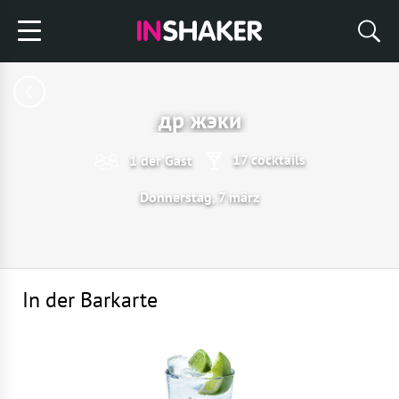
др жэки
17 cocktails
1 der Gast
Donnerstag, 7 märz
In der Barkarte