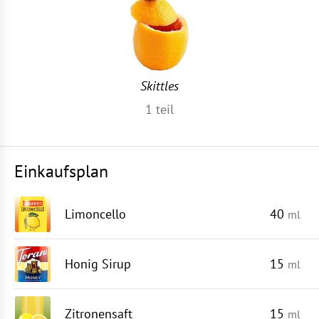
Skittles
1
teil
Einkaufsplan
Limoncello
40
ml
Honig Sirup
15
ml
Zitronensaft
15
ml