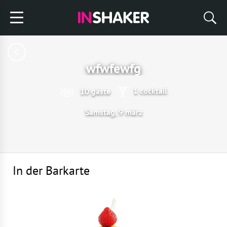
wfwfewfg
1 cocktail
10 gäste
Samstag, 9 märz
In der Barkarte