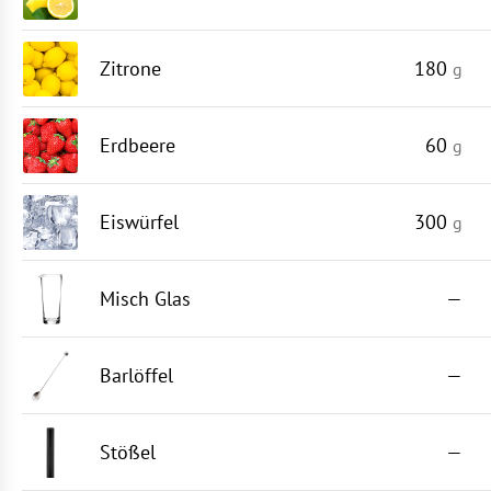
Zitrone
180
g
Erdbeere
60
g
Eiswürfel
300
g
Misch Glas
—
Barlöffel
—
Stößel
—