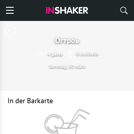
Огтроь
0 cocktails
4 gäste
Sonntag, 10 märz
In der Barkarte