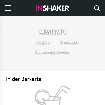
wfwfewfg
0 cocktails
10 gäste
Donnerstag, 14 märz
In der Barkarte