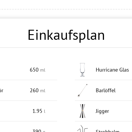
Einkaufsplan
650
Hurricane Glas
ml
ör
260
Barlöffel
ml
1.95
Jigger
l
390
Strohhalm
g