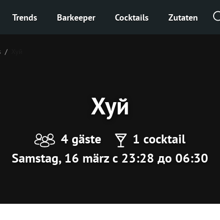
Trends
Barkeeper
Cocktails
Zutaten
s
Хуй
Хуй
4 gäste
1 cocktail
Samstag, 16 märz с 23:28 до 06:30