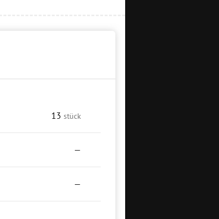
13
stück
—
—
—