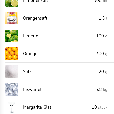
Limettensaft
300
ml
Orangensaft
1.5
l
Limette
100
g
Orange
300
g
Salz
20
g
Eiswürfel
3.8
kg
Margarita Glas
10
stück