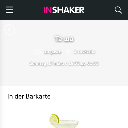
Та ша
2 cocktails
10 gäste
Sonntag, 17 märz с 18:35 до 01:55
In der Barkarte