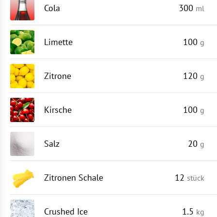
Cola
300
ml
Limette
100
g
Zitrone
120
g
Kirsche
100
g
Salz
20
g
Zitronen Schale
12
stück
Crushed Ice
1.5
kg