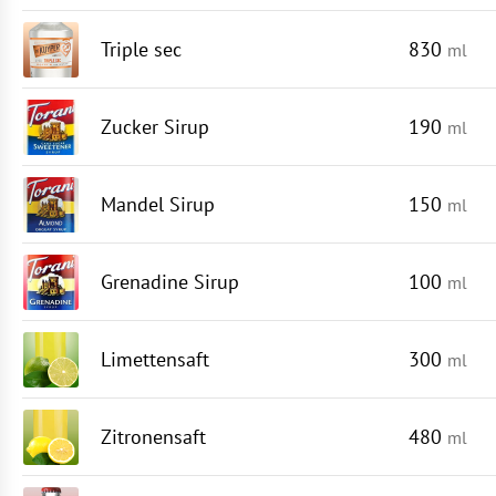
Triple sec
830
ml
Zucker Sirup
190
ml
Mandel Sirup
150
ml
Grenadine Sirup
100
ml
Limettensaft
300
ml
Zitronensaft
480
ml