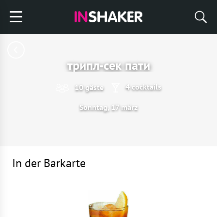
трипл-сек пати
4 cocktails
10 gäste
Sonntag, 17 märz
In der Barkarte