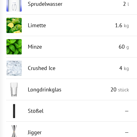
Sprudelwasser
2
l
Limette
1.6
kg
Minze
60
g
Crushed Ice
4
kg
Longdrinkglas
20
stück
Stößel
—
Jigger
—