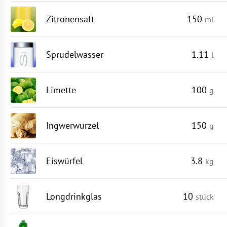
Zitronensaft
150
ml
Sprudelwasser
1.11
l
Limette
100
g
Ingwerwurzel
150
g
Eiswürfel
3.8
kg
Longdrinkglas
10
stück