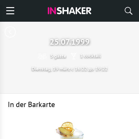
25.07.1999
1 cocktail
5 gäste
Dienstag, 19 märz с 16:22 до 19:22
In der Barkarte