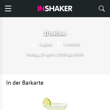
Дрибии
1 cocktail
6 gäste
Freitag, 19 april с 20:09 до 05:09
In der Barkarte