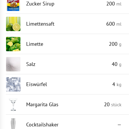
Zucker Sirup
200
ml
Limettensaft
600
ml
Limette
200
g
Salz
40
g
Eiswürfel
4
kg
Margarita Glas
20
stück
Cocktailshaker
—