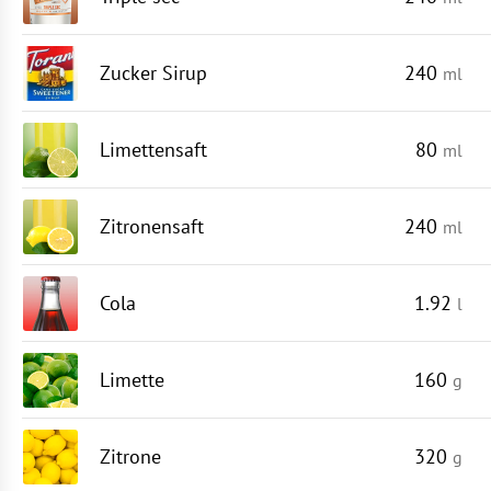
Zucker Sirup
240
ml
Limettensaft
80
ml
Zitronensaft
240
ml
Cola
1.92
l
Limette
160
g
Zitrone
320
g