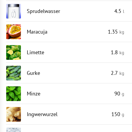
Sprudelwasser
4.5
l
Maracuja
1.35
kg
Limette
1.8
kg
Gurke
2.7
kg
Minze
90
g
Ingwerwurzel
150
g