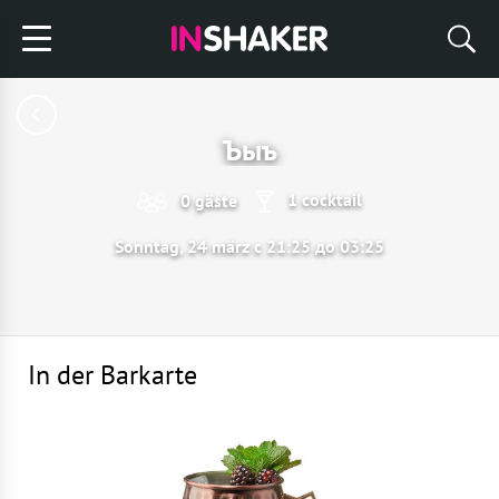
Ъыъ
1 cocktail
0 gäste
Sonntag, 24 märz с 21:25 до 03:25
In der Barkarte