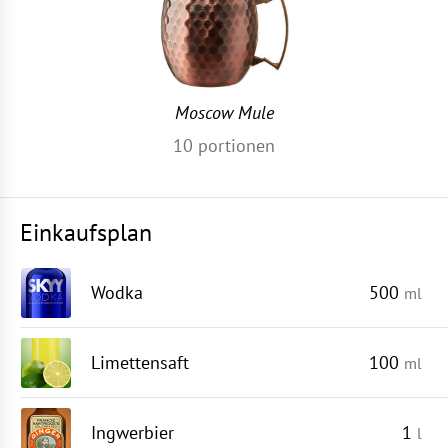
Moscow Mule
10
portionen
Einkaufsplan
Wodka
500
ml
Limettensaft
100
ml
Ingwerbier
1
l