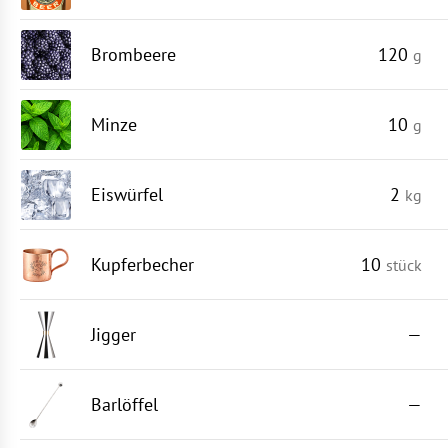
Brombeere
120
g
Minze
10
g
Eiswürfel
2
kg
Kupferbecher
10
stück
Jigger
—
Barlöffel
—