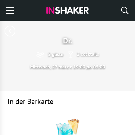
Dr.
2 cocktails
5 gäste
Mittwoch, 27 märz с 19:00 до 05:00
In der Barkarte