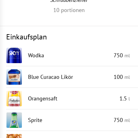
10
portionen
Einkaufsplan
Wodka
750
ml
Blue Curacao Likör
100
ml
Orangensaft
1.5
l
Sprite
750
ml