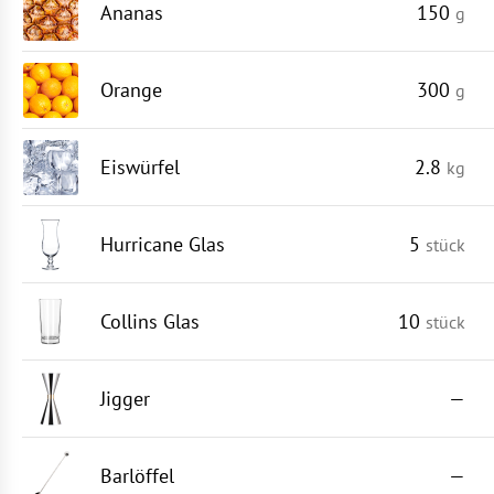
Ananas
150
g
Orange
300
g
Eiswürfel
2.8
kg
Hurricane Glas
5
stück
Collins Glas
10
stück
Jigger
—
Barlöffel
—