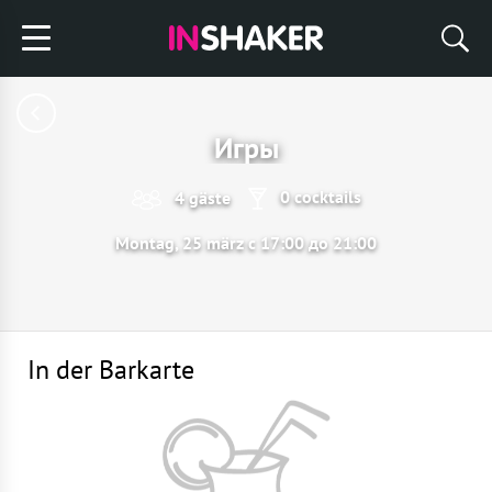
Игры
0 cocktails
4 gäste
Montag, 25 märz с 17:00 до 21:00
In der Barkarte