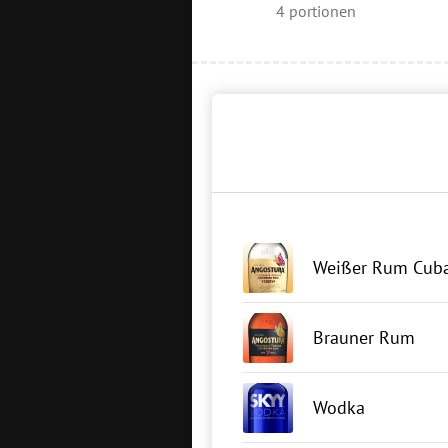
4
portionen
Weißer Rum Cuba
Brauner Rum
Wodka