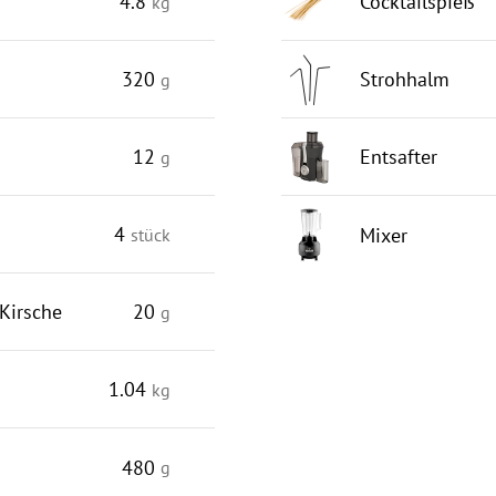
4.8
Cocktailspieß
kg
320
Strohhalm
g
12
Entsafter
g
4
Mixer
stück
Kirsche
20
g
1.04
kg
480
g