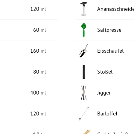
120
Ananasschneid
ml
60
Saftpresse
ml
160
Eisschaufel
ml
80
Stößel
ml
400
Jigger
ml
120
Barlöffel
ml