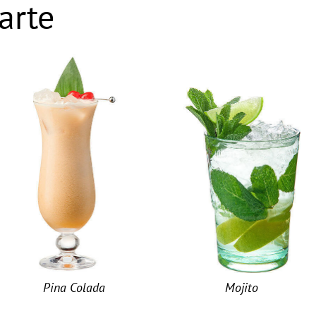
arte
Pina Colada
Mojito