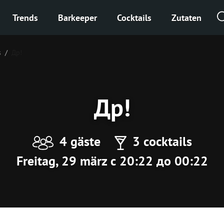
Trends
Barkeeper
Cocktails
Zutaten
s
Др!
Др!
4 gäste
3 cocktails
Freitag, 29 märz с 20:22 до 00:22