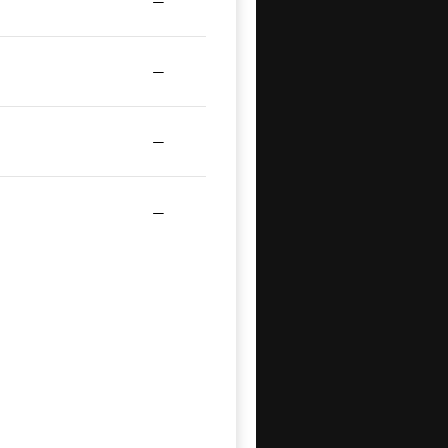
—
—
—
—