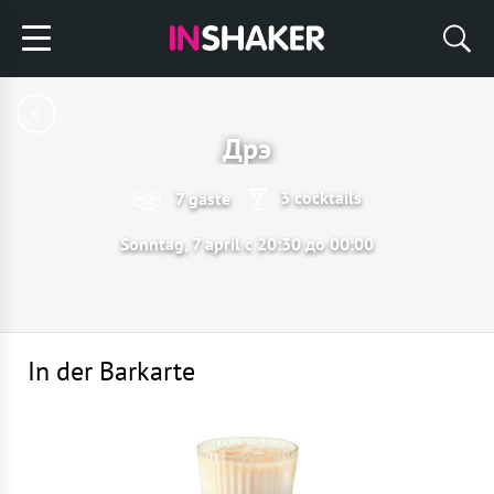
Дрэ
3 cocktails
7 gäste
Sonntag, 7 april с 20:30 до 00:00
In der Barkarte