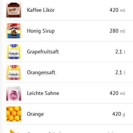
Kaffee Likör
420
ml
Honig Sirup
280
ml
Grapefruitsaft
2.1
l
Orangensaft
2.1
l
Leichte Sahne
420
ml
Orange
420
g