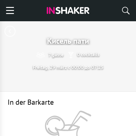
Кисель пати
0 cocktails
7 gäste
Freitag, 29 märz с 00:00 до 07:25
In der Barkarte