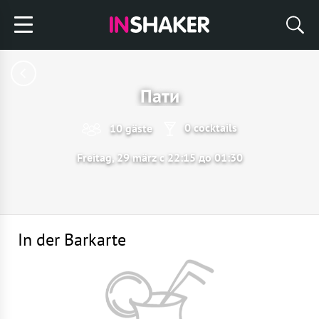
Пати
0 cocktails
10 gäste
Freitag, 29 märz с 22:15 до 01:30
In der Barkarte