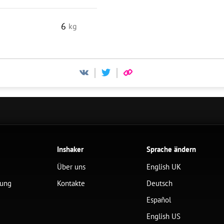
6
kg
Inshaker
Sprache ändern
Über uns
English UK
lung
Kontakte
Deutsch
Español
English US