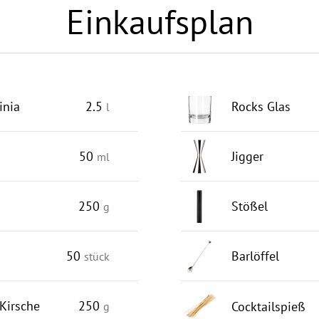
Einkaufsplan
inia
2.5
Rocks Glas
l
50
Jigger
ml
250
Stößel
g
50
Barlöffel
stück
Kirsche
250
Cocktailspieß
g