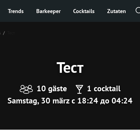
Trends
Barkeeper
Cocktails
Zutaten
s
Тест
Тест
10 gäste
1 cocktail
Samstag, 30 märz с 18:24 до 04:24