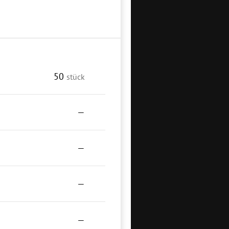
50
stück
—
—
—
—