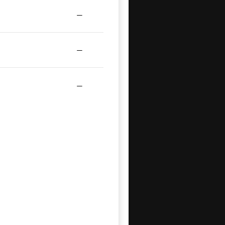
—
—
—