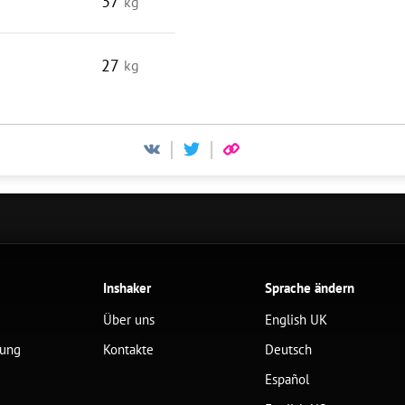
37
kg
27
kg
Inshaker
Sprache ändern
Über uns
English UK
lung
Kontakte
Deutsch
Español