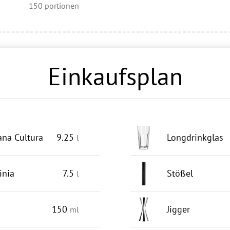
150
portionen
Einkaufsplan
na Cultura
9.25
Longdrinkglas
l
inia
7.5
Stößel
l
150
Jigger
ml