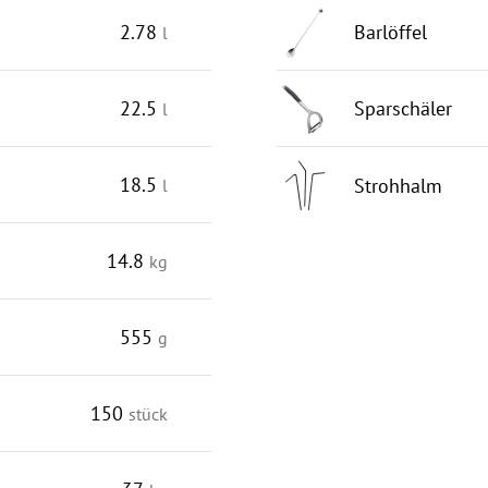
2.78
Barlöffel
l
22.5
Sparschäler
l
18.5
Strohhalm
l
14.8
kg
555
g
150
stück