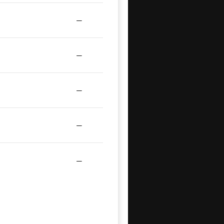
—
—
—
—
—