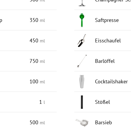
up
350
Saftpresse
ml
450
Eisschaufel
ml
750
Barlöffel
ml
100
Cocktailshaker
ml
1
Stößel
l
500
Barsieb
ml