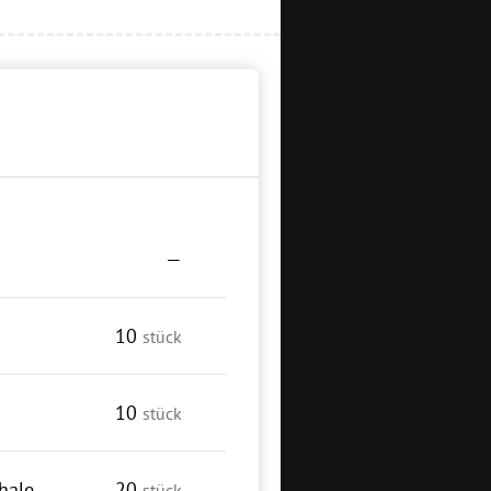
—
10
stück
10
stück
hale
20
stück