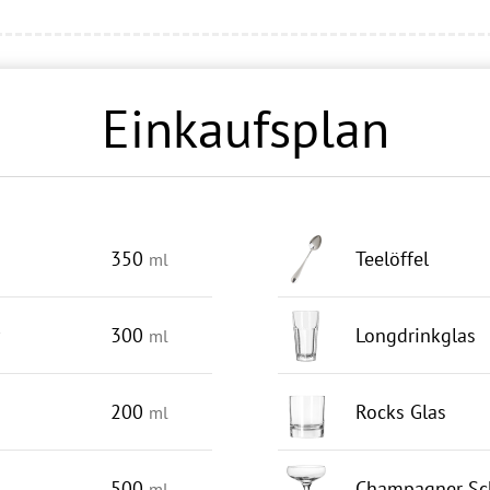
Einkaufsplan
350
Teelöffel
ml
300
Longdrinkglas
ml
200
Rocks Glas
ml
500
Champagner Sc
ml