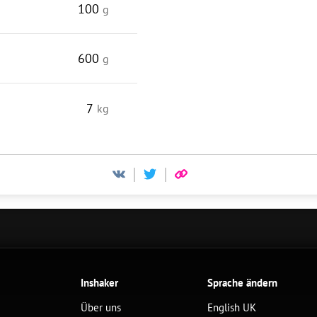
100
g
600
g
7
kg
Inshaker
Sprache ändern
Über uns
English UK