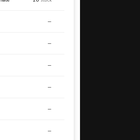
—
—
—
—
—
—