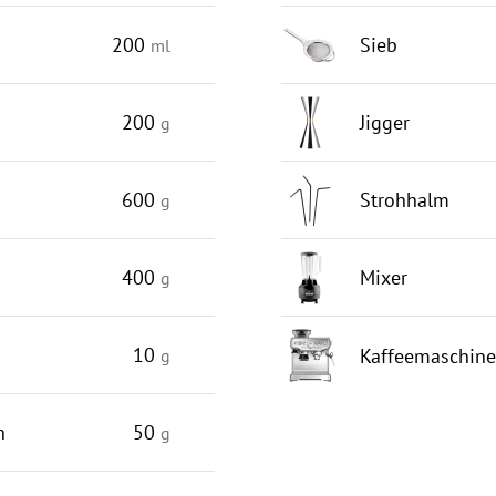
200
Sieb
ml
200
Jigger
g
600
Strohhalm
g
400
Mixer
g
10
Kaffeemaschine
g
n
50
g