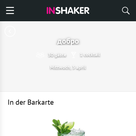
добро
1 cocktail
30 gäste
Mittwoch, 3 april
In der Barkarte