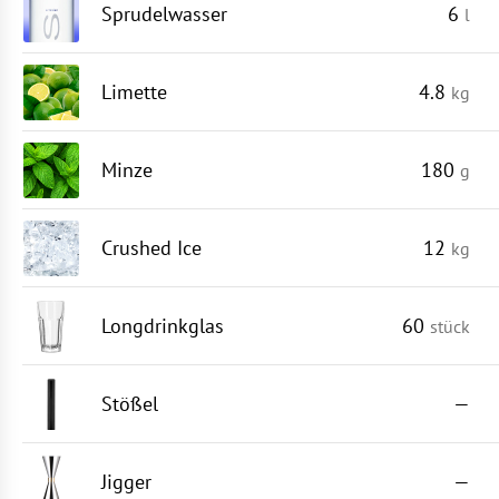
Sprudelwasser
6
l
Limette
4.8
kg
Minze
180
g
Crushed Ice
12
kg
Longdrinkglas
60
stück
Stößel
—
Jigger
—