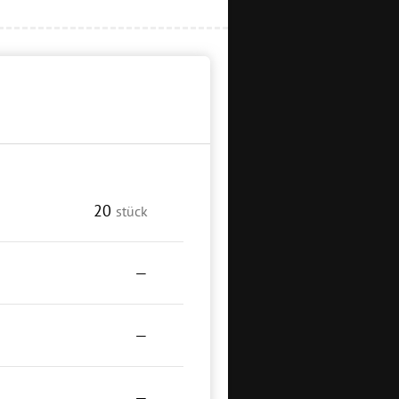
20
stück
—
—
—