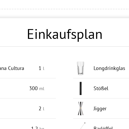
Einkaufsplan
na Cultura
1
Longdrinkglas
l
300
Stößel
ml
2
Jigger
l
1.2
Barlöffel
kg