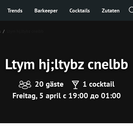
Trends
Barkeeper
Cocktails
Zutaten
s
Ltym hj;ltybz cnelbb
Ltym hj;ltybz cnelbb
20 gäste
1 cocktail
Freitag, 5 april с 19:00 до 01:00