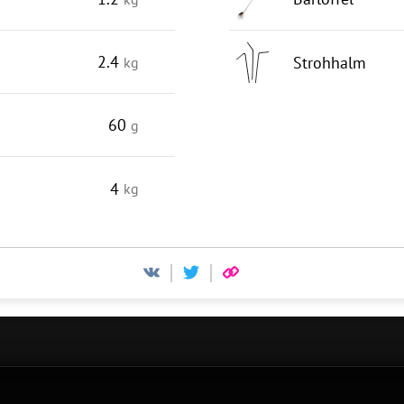
2.4
Strohhalm
kg
60
g
4
kg