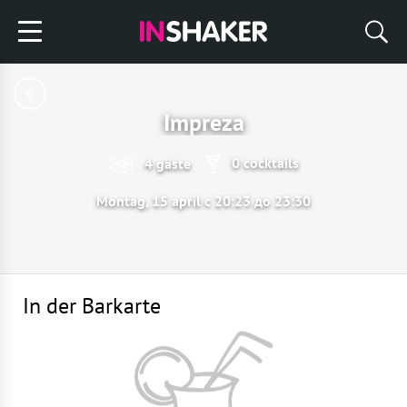
Impreza
0 cocktails
4 gäste
Montag, 15 april с 20:23 до 23:30
In der Barkarte