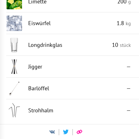
Limette
200
g
Eiswürfel
1.8
kg
Longdrinkglas
10
stück
Jigger
—
Barlöffel
—
Strohhalm
—