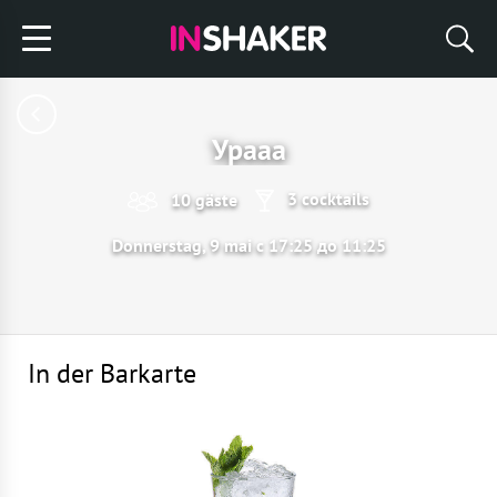
Урааа
3 cocktails
10 gäste
Donnerstag, 9 mai с 17:25 до 11:25
In der Barkarte