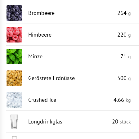
Brombeere
264
g
Himbeere
220
g
Minze
71
g
Geröstete Erdnüsse
500
g
Crushed Ice
4.66
kg
Longdrinkglas
20
stück