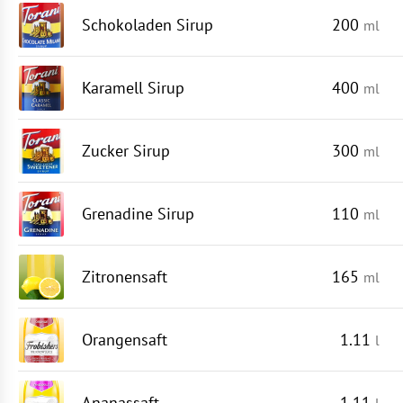
Schokoladen Sirup
200
ml
Karamell Sirup
400
ml
Zucker Sirup
300
ml
Grenadine Sirup
110
ml
Zitronensaft
165
ml
Orangensaft
1.11
l
Ananassaft
1.11
l