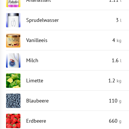
Sprudelwasser
3
l
Vanilleeis
4
kg
Milch
1.6
l
Limette
1.2
kg
Blaubeere
110
g
Erdbeere
660
g