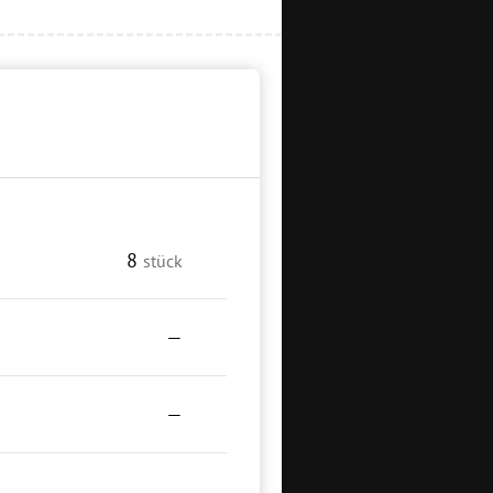
8
stück
—
—
—