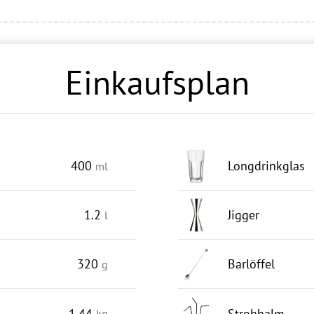
Einkaufsplan
400
Longdrinkglas
ml
1.2
Jigger
l
320
Barlöffel
g
1.44
Strohhalm
kg