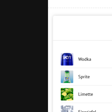
Wodka
Sprite
Limette
Eiswürfel