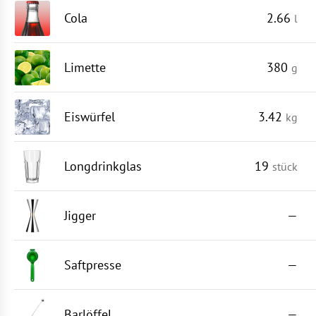
Cola
2.66
l
Limette
380
g
Eiswürfel
3.42
kg
Longdrinkglas
19
stück
Jigger
—
Saftpresse
—
Barlöffel
—