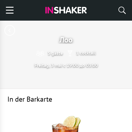
Лоо
1 cocktail
5 gäste
Freitag, 3 mai с 19:00 до 03:00
In der Barkarte