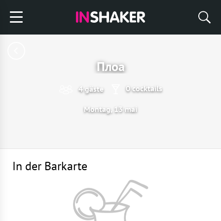
Плоа
0 cocktails
4 gäste
Montag, 13 mai
In der Barkarte